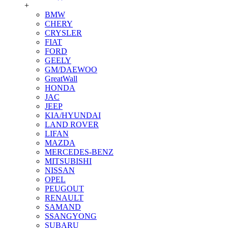
+
BMW
CHERY
CRYSLER
FIAT
FORD
GEELY
GM/DAEWOO
GreatWall
HONDA
JAC
JEEP
KIA/HYUNDAI
LAND ROVER
LIFAN
MAZDA
MERCEDES-BENZ
MITSUBISHI
NISSAN
OPEL
PEUGOUT
RENAULT
SAMAND
SSANGYONG
SUBARU