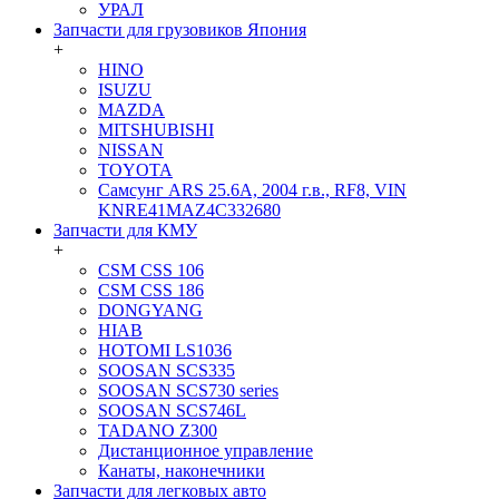
УРАЛ
Запчасти для грузовиков Япония
+
HINO
ISUZU
MAZDA
MITSHUBISHI
NISSAN
TOYOTA
Самсунг ARS 25.6A, 2004 г.в., RF8, VIN
KNRE41MAZ4C332680
Запчасти для КМУ
+
CSM CSS 106
CSM CSS 186
DONGYANG
HIAB
HOTOMI LS1036
SOOSAN SCS335
SOOSAN SCS730 series
SOOSAN SCS746L
TADANO Z300
Дистанционное управление
Канаты, наконечники
Запчасти для легковых авто