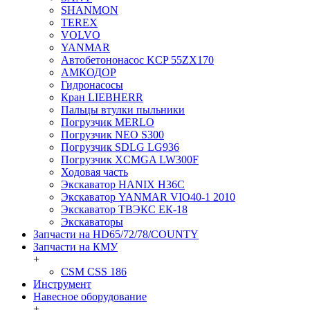
SHANMON
TEREX
VOLVO
YANMAR
Автобетононасос KCP 55ZX170
АМКОДОР
Гидронасосы
Кран LIEBHERR
Пальцы втулки пыльники
Погрузчик MERLO
Погрузчик NEO S300
Погрузчик SDLG LG936
Погрузчик XCMGA LW300F
Ходовая часть
Экскаватор HANIX H36C
Экскаватор YANMAR VIO40-1 2010
Экскаватор ТВЭКС ЕК-18
Экскаваторы
Запчасти на HD65/72/78/COUNTY
Запчасти на КМУ
+
CSM CSS 186
Инструмент
Навесное оборудование
+