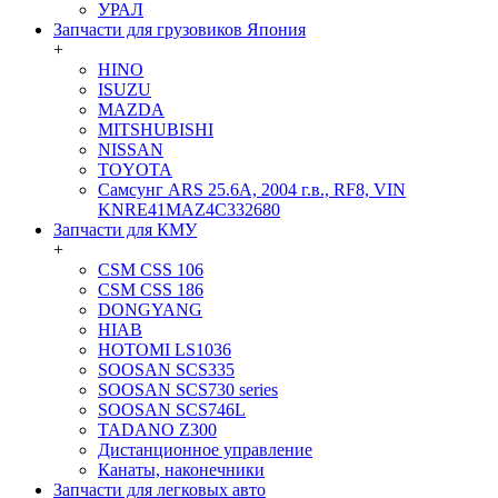
УРАЛ
Запчасти для грузовиков Япония
+
HINO
ISUZU
MAZDA
MITSHUBISHI
NISSAN
TOYOTA
Самсунг ARS 25.6A, 2004 г.в., RF8, VIN
KNRE41MAZ4C332680
Запчасти для КМУ
+
CSM CSS 106
CSM CSS 186
DONGYANG
HIAB
HOTOMI LS1036
SOOSAN SCS335
SOOSAN SCS730 series
SOOSAN SCS746L
TADANO Z300
Дистанционное управление
Канаты, наконечники
Запчасти для легковых авто