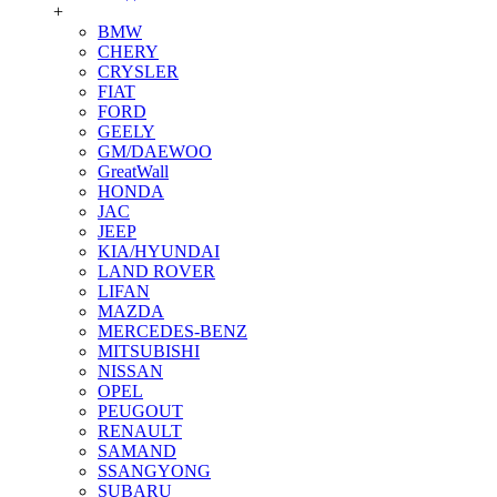
+
BMW
CHERY
CRYSLER
FIAT
FORD
GEELY
GM/DAEWOO
GreatWall
HONDA
JAC
JEEP
KIA/HYUNDAI
LAND ROVER
LIFAN
MAZDA
MERCEDES-BENZ
MITSUBISHI
NISSAN
OPEL
PEUGOUT
RENAULT
SAMAND
SSANGYONG
SUBARU