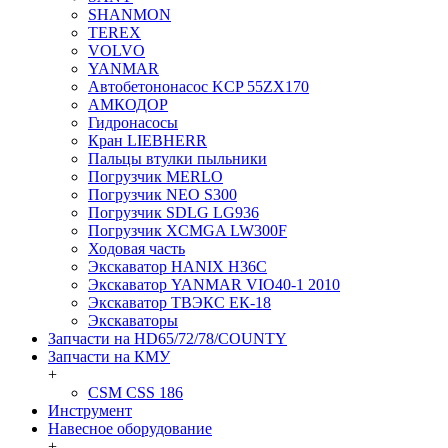
SHANMON
TEREX
VOLVO
YANMAR
Автобетононасос KCP 55ZX170
АМКОДОР
Гидронасосы
Кран LIEBHERR
Пальцы втулки пыльники
Погрузчик MERLO
Погрузчик NEO S300
Погрузчик SDLG LG936
Погрузчик XCMGA LW300F
Ходовая часть
Экскаватор HANIX H36C
Экскаватор YANMAR VIO40-1 2010
Экскаватор ТВЭКС ЕК-18
Экскаваторы
Запчасти на HD65/72/78/COUNTY
Запчасти на КМУ
+
CSM CSS 186
Инструмент
Навесное оборудование
+