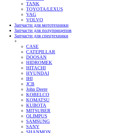
TANK
TOYOTA/LEXUS
VAG
VOLVO
Запчасти для мототехники
Запчасти для полуприцепов
Запчасти для спецтехники
+
CASE
CATEPILLAR
DOOSAN
HIDROMEK
HITACHI
HYUNDAI
IHI
JCB
John Deere
KOBELCO
KOMATSU
KUBOTA
MITSUBER
OLIMPUS
SAMSUNG
SANY
SHANMON