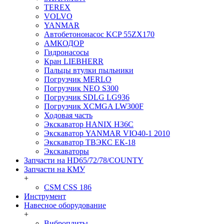
TEREX
VOLVO
YANMAR
Автобетононасос KCP 55ZX170
АМКОДОР
Гидронасосы
Кран LIEBHERR
Пальцы втулки пыльники
Погрузчик MERLO
Погрузчик NEO S300
Погрузчик SDLG LG936
Погрузчик XCMGA LW300F
Ходовая часть
Экскаватор HANIX H36C
Экскаватор YANMAR VIO40-1 2010
Экскаватор ТВЭКС ЕК-18
Экскаваторы
Запчасти на HD65/72/78/COUNTY
Запчасти на КМУ
+
CSM CSS 186
Инструмент
Навесное оборудование
+
Виброплиты