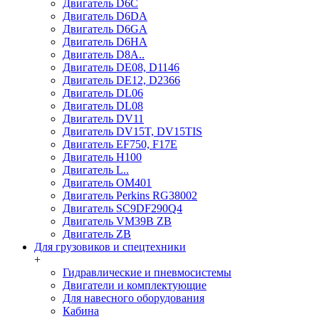
Двигатель D6C
Двигатель D6DA
Двигатель D6GA
Двигатель D6HA
Двигатель D8A..
Двигатель DE08, D1146
Двигатель DE12, D2366
Двигатель DL06
Двигатель DL08
Двигатель DV11
Двигатель DV15T, DV15TIS
Двигатель EF750, F17E
Двигатель H100
Двигатель L..
Двигатель OM401
Двигатель Perkins RG38002
Двигатель SC9DF290Q4
Двигатель VM39B ZB
Двигатель ZB
Для грузовиков и спецтехники
+
Гидравлические и пневмосистемы
Двигатели и комплектующие
Для навесного оборудования
Кабина