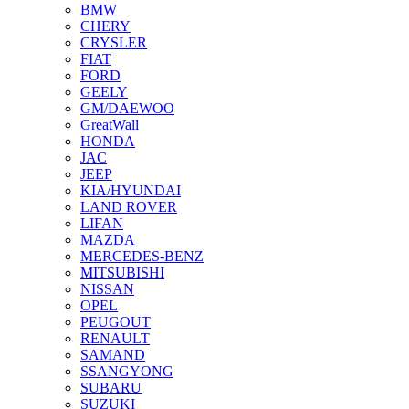
BMW
CHERY
CRYSLER
FIAT
FORD
GEELY
GM/DAEWOO
GreatWall
HONDA
JAC
JEEP
KIA/HYUNDAI
LAND ROVER
LIFAN
MAZDA
MERCEDES-BENZ
MITSUBISHI
NISSAN
OPEL
PEUGOUT
RENAULT
SAMAND
SSANGYONG
SUBARU
SUZUKI