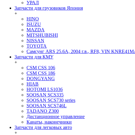
УРАЛ
Запчасти для грузовиков Япония
+
HINO
ISUZU
MAZDA
MITSHUBISHI
NISSAN
TOYOTA
Самсунг ARS 25.6A, 2004 г.в., RF8, VIN KNRE41
Запчасти для КМУ
+
CSM CSS 106
CSM CSS 186
DONGYANG
HIAB
HOTOMI LS1036
SOOSAN SCS335
SOOSAN SCS730 series
SOOSAN SCS746L
TADANO Z300
Дистанционное управление
Канаты, наконечники
Запчасти для легковых авто
+