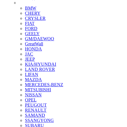
+
BMW
CHERY
CRYSLER
FIAT
FORD
GEELY
GM/DAEWOO
GreatWall
HONDA
JAC
JEEP
KIA/HYUNDAI
LAND ROVER
LIFAN
MAZDA
MERCEDES-BENZ
MITSUBISHI
NISSAN
OPEL
PEUGOUT
RENAULT
SAMAND
SSANGYONG
SUBARU