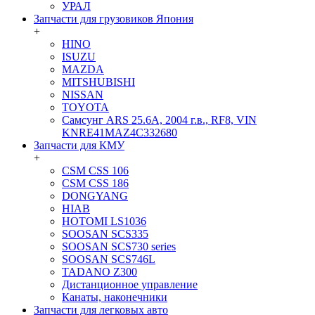
УРАЛ
Запчасти для грузовиков Япония
+
HINO
ISUZU
MAZDA
MITSHUBISHI
NISSAN
TOYOTA
Самсунг ARS 25.6A, 2004 г.в., RF8, VIN
KNRE41MAZ4C332680
Запчасти для КМУ
+
CSM CSS 106
CSM CSS 186
DONGYANG
HIAB
HOTOMI LS1036
SOOSAN SCS335
SOOSAN SCS730 series
SOOSAN SCS746L
TADANO Z300
Дистанционное управление
Канаты, наконечники
Запчасти для легковых авто