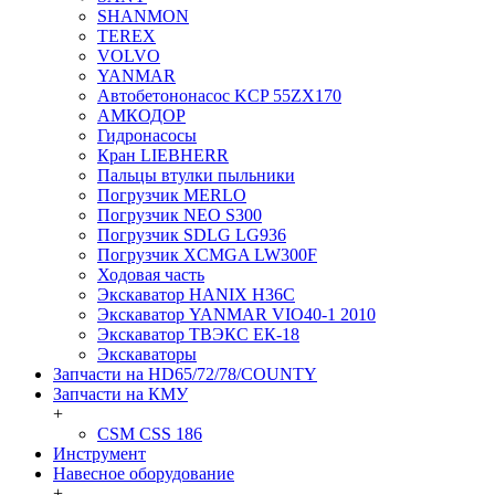
SHANMON
TEREX
VOLVO
YANMAR
Автобетононасос KCP 55ZX170
АМКОДОР
Гидронасосы
Кран LIEBHERR
Пальцы втулки пыльники
Погрузчик MERLO
Погрузчик NEO S300
Погрузчик SDLG LG936
Погрузчик XCMGA LW300F
Ходовая часть
Экскаватор HANIX H36C
Экскаватор YANMAR VIO40-1 2010
Экскаватор ТВЭКС ЕК-18
Экскаваторы
Запчасти на HD65/72/78/COUNTY
Запчасти на КМУ
+
CSM CSS 186
Инструмент
Навесное оборудование
+