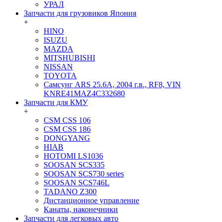
УРАЛ
Запчасти для грузовиков Япония
+
HINO
ISUZU
MAZDA
MITSHUBISHI
NISSAN
TOYOTA
Самсунг ARS 25.6A, 2004 г.в., RF8, VIN
KNRE41MAZ4C332680
Запчасти для КМУ
+
CSM CSS 106
CSM CSS 186
DONGYANG
HIAB
HOTOMI LS1036
SOOSAN SCS335
SOOSAN SCS730 series
SOOSAN SCS746L
TADANO Z300
Дистанционное управление
Канаты, наконечники
Запчасти для легковых авто