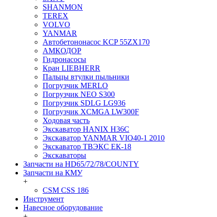
SHANMON
TEREX
VOLVO
YANMAR
Автобетононасос KCP 55ZX170
АМКОДОР
Гидронасосы
Кран LIEBHERR
Пальцы втулки пыльники
Погрузчик MERLO
Погрузчик NEO S300
Погрузчик SDLG LG936
Погрузчик XCMGA LW300F
Ходовая часть
Экскаватор HANIX H36C
Экскаватор YANMAR VIO40-1 2010
Экскаватор ТВЭКС ЕК-18
Экскаваторы
Запчасти на HD65/72/78/COUNTY
Запчасти на КМУ
+
CSM CSS 186
Инструмент
Навесное оборудование
+