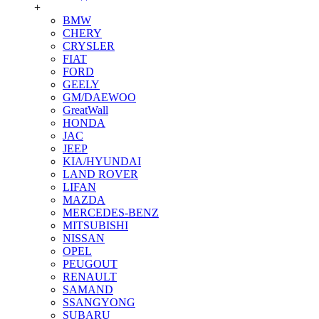
+
BMW
CHERY
CRYSLER
FIAT
FORD
GEELY
GM/DAEWOO
GreatWall
HONDA
JAC
JEEP
KIA/HYUNDAI
LAND ROVER
LIFAN
MAZDA
MERCEDES-BENZ
MITSUBISHI
NISSAN
OPEL
PEUGOUT
RENAULT
SAMAND
SSANGYONG
SUBARU