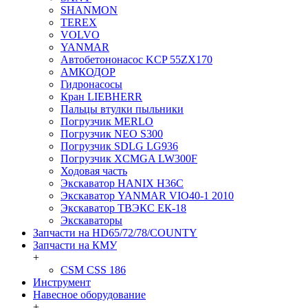
SHANMON
TEREX
VOLVO
YANMAR
Автобетононасос KCP 55ZX170
АМКОДОР
Гидронасосы
Кран LIEBHERR
Пальцы втулки пыльники
Погрузчик MERLO
Погрузчик NEO S300
Погрузчик SDLG LG936
Погрузчик XCMGA LW300F
Ходовая часть
Экскаватор HANIX H36C
Экскаватор YANMAR VIO40-1 2010
Экскаватор ТВЭКС ЕК-18
Экскаваторы
Запчасти на HD65/72/78/COUNTY
Запчасти на КМУ
+
CSM CSS 186
Инструмент
Навесное оборудование
+