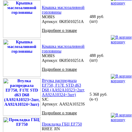
корзину
Крышка маслозаливной
горловины
488 руб.
MOBIS
(шт)
Артикул: 0K85010251A
Подробнее о товаре
корзину
Крышка маслозаливной
горловины
488 руб.
MOBIS
(шт)
Артикул: 0K85010251A
Подробнее о товаре
Втулка распредвала
корзину
EF750, F17E STD d63
D68 (AA92A10323=2шт,
5 368 руб.
AA92A10324=3шт)
(к-т)
SJC
Артикул: AA92A10323S
Подробнее о товаре
корзину
Прокладка ГБЦ EF750
RHEE JIN