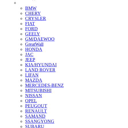
+
BMW
CHERY
CRYSLER
FIAT
FORD
GEELY
GM/DAEWOO
GreatWall
HONDA
JAC
JEEP
KIA/HYUNDAI
LAND ROVER
LIFAN
MAZDA
MERCEDES-BENZ
MITSUBISHI
NISSAN
OPEL
PEUGOUT
RENAULT
SAMAND
SSANGYONG
SUBARU