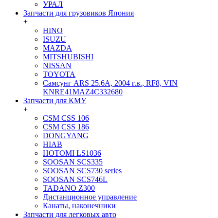
УРАЛ
Запчасти для грузовиков Япония
+
HINO
ISUZU
MAZDA
MITSHUBISHI
NISSAN
TOYOTA
Самсунг ARS 25.6A, 2004 г.в., RF8, VIN
KNRE41MAZ4C332680
Запчасти для КМУ
+
CSM CSS 106
CSM CSS 186
DONGYANG
HIAB
HOTOMI LS1036
SOOSAN SCS335
SOOSAN SCS730 series
SOOSAN SCS746L
TADANO Z300
Дистанционное управление
Канаты, наконечники
Запчасти для легковых авто