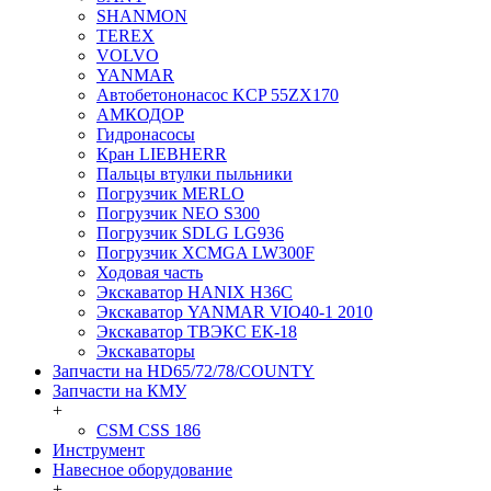
SHANMON
TEREX
VOLVO
YANMAR
Автобетононасос KCP 55ZX170
АМКОДОР
Гидронасосы
Кран LIEBHERR
Пальцы втулки пыльники
Погрузчик MERLO
Погрузчик NEO S300
Погрузчик SDLG LG936
Погрузчик XCMGA LW300F
Ходовая часть
Экскаватор HANIX H36C
Экскаватор YANMAR VIO40-1 2010
Экскаватор ТВЭКС ЕК-18
Экскаваторы
Запчасти на HD65/72/78/COUNTY
Запчасти на КМУ
+
CSM CSS 186
Инструмент
Навесное оборудование
+