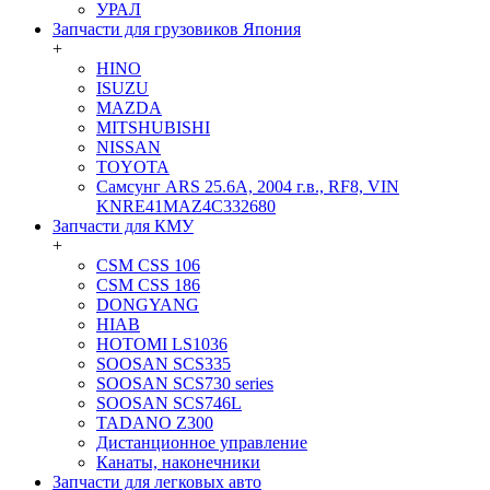
УРАЛ
Запчасти для грузовиков Япония
+
HINO
ISUZU
MAZDA
MITSHUBISHI
NISSAN
TOYOTA
Самсунг ARS 25.6A, 2004 г.в., RF8, VIN
KNRE41MAZ4C332680
Запчасти для КМУ
+
CSM CSS 106
CSM CSS 186
DONGYANG
HIAB
HOTOMI LS1036
SOOSAN SCS335
SOOSAN SCS730 series
SOOSAN SCS746L
TADANO Z300
Дистанционное управление
Канаты, наконечники
Запчасти для легковых авто