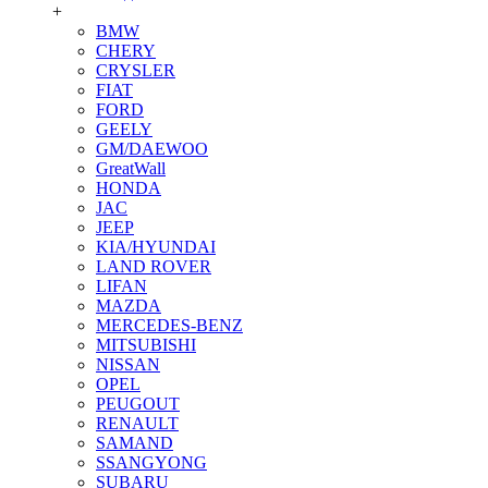
+
BMW
CHERY
CRYSLER
FIAT
FORD
GEELY
GM/DAEWOO
GreatWall
HONDA
JAC
JEEP
KIA/HYUNDAI
LAND ROVER
LIFAN
MAZDA
MERCEDES-BENZ
MITSUBISHI
NISSAN
OPEL
PEUGOUT
RENAULT
SAMAND
SSANGYONG
SUBARU