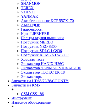
SHANMON
TEREX
VOLVO
YANMAR
Автобетононасос KCP 55ZX170
АМКОДОР
Гидронасосы
Кран LIEBHERR
Пальцы втулки пыльники
Погрузчик MERLO
Погрузчик NEO S300
Погрузчик SDLG LG936
Погрузчик XCMGA LW300F
Ходовая часть
Экскаватор HANIX H36C
Экскаватор YANMAR VIO40-1 2010
Экскаватор ТВЭКС ЕК-18
Экскаваторы
Запчасти на HD65/72/78/COUNTY
Запчасти на КМУ
+
CSM CSS 186
Инструмент
Навесное оборудование
+