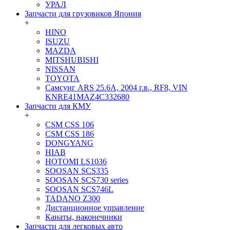
УРАЛ
Запчасти для грузовиков Япония
+
HINO
ISUZU
MAZDA
MITSHUBISHI
NISSAN
TOYOTA
Самсунг ARS 25.6A, 2004 г.в., RF8, VIN
KNRE41MAZ4C332680
Запчасти для КМУ
+
CSM CSS 106
CSM CSS 186
DONGYANG
HIAB
HOTOMI LS1036
SOOSAN SCS335
SOOSAN SCS730 series
SOOSAN SCS746L
TADANO Z300
Дистанционное управление
Канаты, наконечники
Запчасти для легковых авто