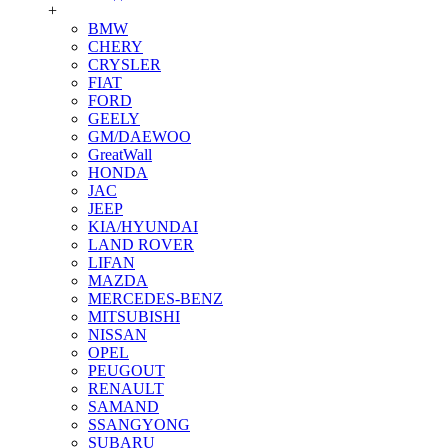
+
BMW
CHERY
CRYSLER
FIAT
FORD
GEELY
GM/DAEWOO
GreatWall
HONDA
JAC
JEEP
KIA/HYUNDAI
LAND ROVER
LIFAN
MAZDA
MERCEDES-BENZ
MITSUBISHI
NISSAN
OPEL
PEUGOUT
RENAULT
SAMAND
SSANGYONG
SUBARU