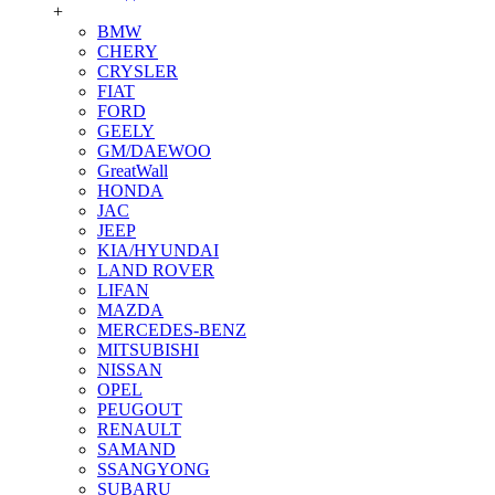
+
BMW
CHERY
CRYSLER
FIAT
FORD
GEELY
GM/DAEWOO
GreatWall
HONDA
JAC
JEEP
KIA/HYUNDAI
LAND ROVER
LIFAN
MAZDA
MERCEDES-BENZ
MITSUBISHI
NISSAN
OPEL
PEUGOUT
RENAULT
SAMAND
SSANGYONG
SUBARU