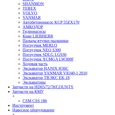
SHANMON
TEREX
VOLVO
YANMAR
Автобетононасос KCP 55ZX170
АМКОДОР
Гидронасосы
Кран LIEBHERR
Пальцы втулки пыльники
Погрузчик MERLO
Погрузчик NEO S300
Погрузчик SDLG LG936
Погрузчик XCMGA LW300F
Ходовая часть
Экскаватор HANIX H36C
Экскаватор YANMAR VIO40-1 2010
Экскаватор ТВЭКС ЕК-18
Экскаваторы
Запчасти на HD65/72/78/COUNTY
Запчасти на КМУ
+
CSM CSS 186
Инструмент
Навесное оборудование
+