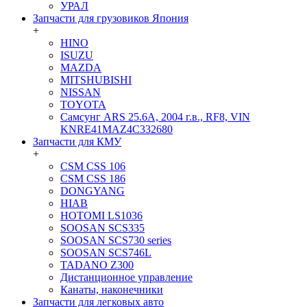
УРАЛ
Запчасти для грузовиков Япония
+
HINO
ISUZU
MAZDA
MITSHUBISHI
NISSAN
TOYOTA
Самсунг ARS 25.6A, 2004 г.в., RF8, VIN
KNRE41MAZ4C332680
Запчасти для КМУ
+
CSM CSS 106
CSM CSS 186
DONGYANG
HIAB
HOTOMI LS1036
SOOSAN SCS335
SOOSAN SCS730 series
SOOSAN SCS746L
TADANO Z300
Дистанционное управление
Канаты, наконечники
Запчасти для легковых авто