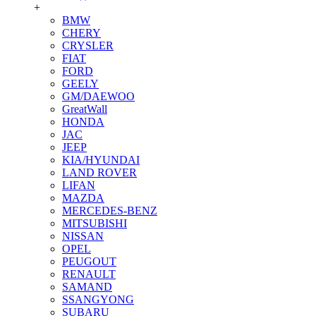
+
BMW
CHERY
CRYSLER
FIAT
FORD
GEELY
GM/DAEWOO
GreatWall
HONDA
JAC
JEEP
KIA/HYUNDAI
LAND ROVER
LIFAN
MAZDA
MERCEDES-BENZ
MITSUBISHI
NISSAN
OPEL
PEUGOUT
RENAULT
SAMAND
SSANGYONG
SUBARU