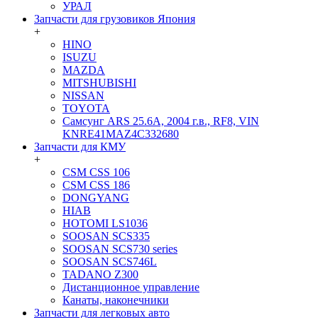
УРАЛ
Запчасти для грузовиков Япония
+
HINO
ISUZU
MAZDA
MITSHUBISHI
NISSAN
TOYOTA
Самсунг ARS 25.6A, 2004 г.в., RF8, VIN
KNRE41MAZ4C332680
Запчасти для КМУ
+
CSM CSS 106
CSM CSS 186
DONGYANG
HIAB
HOTOMI LS1036
SOOSAN SCS335
SOOSAN SCS730 series
SOOSAN SCS746L
TADANO Z300
Дистанционное управление
Канаты, наконечники
Запчасти для легковых авто