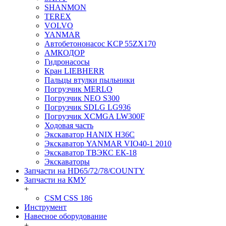
SHANMON
TEREX
VOLVO
YANMAR
Автобетононасос KCP 55ZX170
АМКОДОР
Гидронасосы
Кран LIEBHERR
Пальцы втулки пыльники
Погрузчик MERLO
Погрузчик NEO S300
Погрузчик SDLG LG936
Погрузчик XCMGA LW300F
Ходовая часть
Экскаватор HANIX H36C
Экскаватор YANMAR VIO40-1 2010
Экскаватор ТВЭКС ЕК-18
Экскаваторы
Запчасти на HD65/72/78/COUNTY
Запчасти на КМУ
+
CSM CSS 186
Инструмент
Навесное оборудование
+