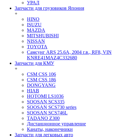
УРАЛ
Запчасти для грузовиков Япония
+
HINO
ISUZU
MAZDA
MITSHUBISHI
NISSAN
TOYOTA
Самсунг ARS 25.6A, 2004 г.в., RF8, VIN
KNRE41MAZ4C332680
Запчасти для КМУ
+
CSM CSS 106
CSM CSS 186
DONGYANG
HIAB
HOTOMI LS1036
SOOSAN SCS335
SOOSAN SCS730 series
SOOSAN SCS746L
TADANO Z300
Дистанционное управление
Канаты, наконечники
Запчасти для легковых авто