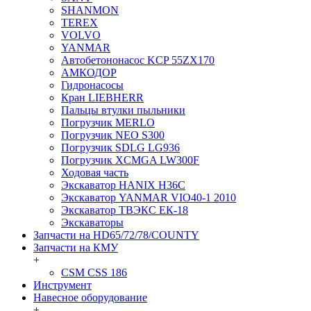
SHANMON
TEREX
VOLVO
YANMAR
Автобетононасос KCP 55ZX170
АМКОДОР
Гидронасосы
Кран LIEBHERR
Пальцы втулки пыльники
Погрузчик MERLO
Погрузчик NEO S300
Погрузчик SDLG LG936
Погрузчик XCMGA LW300F
Ходовая часть
Экскаватор HANIX H36C
Экскаватор YANMAR VIO40-1 2010
Экскаватор ТВЭКС ЕК-18
Экскаваторы
Запчасти на HD65/72/78/COUNTY
Запчасти на КМУ
+
CSM CSS 186
Инструмент
Навесное оборудование
+