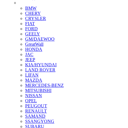
+
BMW
CHERY
CRYSLER
FIAT
FORD
GEELY
GM/DAEWOO
GreatWall
HONDA
JAC
JEEP
KIA/HYUNDAI
LAND ROVER
LIFAN
MAZDA
MERCEDES-BENZ
MITSUBISHI
NISSAN
OPEL
PEUGOUT
RENAULT
SAMAND
SSANGYONG
SUBARU