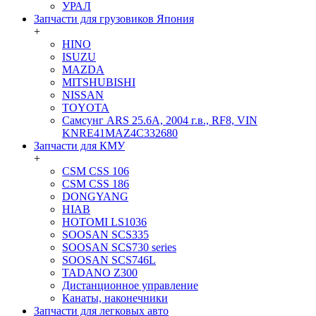
УРАЛ
Запчасти для грузовиков Япония
+
HINO
ISUZU
MAZDA
MITSHUBISHI
NISSAN
TOYOTA
Самсунг ARS 25.6A, 2004 г.в., RF8, VIN
KNRE41MAZ4C332680
Запчасти для КМУ
+
CSM CSS 106
CSM CSS 186
DONGYANG
HIAB
HOTOMI LS1036
SOOSAN SCS335
SOOSAN SCS730 series
SOOSAN SCS746L
TADANO Z300
Дистанционное управление
Канаты, наконечники
Запчасти для легковых авто