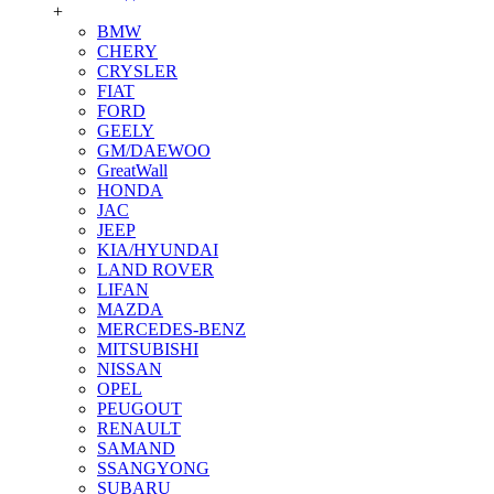
+
BMW
CHERY
CRYSLER
FIAT
FORD
GEELY
GM/DAEWOO
GreatWall
HONDA
JAC
JEEP
KIA/HYUNDAI
LAND ROVER
LIFAN
MAZDA
MERCEDES-BENZ
MITSUBISHI
NISSAN
OPEL
PEUGOUT
RENAULT
SAMAND
SSANGYONG
SUBARU