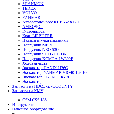
SHANMON
TEREX
VOLVO
YANMAR
Автобетононасос KCP 55ZX170
АМКОДОР
Гидронасосы
Кран LIEBHERR
Пальцы втулки пыльники
Погрузчик MERLO
Погрузчик NEO S300
Погрузчик SDLG LG936
Погрузчик XCMGA LW300F
Ходовая часть
Экскаватор HANIX H36C
Экскаватор YANMAR VIO40-1 2010
Экскаватор ТВЭКС ЕК-18
Экскаваторы
Запчасти на HD65/72/78/COUNTY
Запчасти на КМУ
+
CSM CSS 186
Инструмент
Навесное оборудование
+