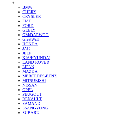
+
BMW
CHERY
CRYSLER
FIAT
FORD
GEELY
GM/DAEWOO
GreatWall
HONDA
JAC
JEEP
KIA/HYUNDAI
LAND ROVER
LIFAN
MAZDA
MERCEDES-BENZ
MITSUBISHI
NISSAN
OPEL
PEUGOUT
RENAULT
SAMAND
SSANGYONG
SUBARU