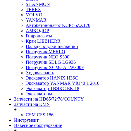
SHANMON
TEREX
VOLVO
YANMAR
Автобетононасос KCP 55ZX170
АМКОДОР
Гидронасосы
Кран LIEBHERR
Пальцы втулки пыльники
Погрузчик MERLO
Погрузчик NEO S300
Погрузчик SDLG LG936
Погрузчик XCMGA LW300F
Ходовая часть
Экскаватор HANIX H36C
Экскаватор YANMAR VIO40-1 2010
Экскаватор ТВЭКС ЕК-18
Экскаваторы
Запчасти на HD65/72/78/COUNTY
Запчасти на КМУ
+
CSM CSS 186
Инструмент
Навесное оборудование
+