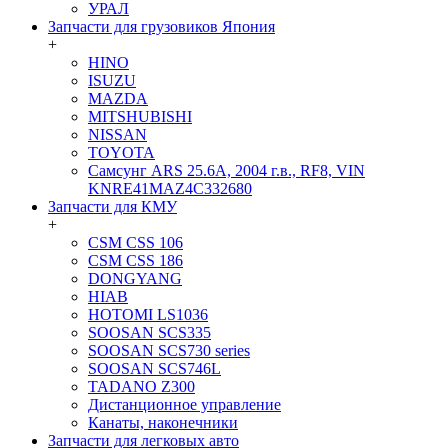
УРАЛ
Запчасти для грузовиков Япония
+
HINO
ISUZU
MAZDA
MITSHUBISHI
NISSAN
TOYOTA
Самсунг ARS 25.6A, 2004 г.в., RF8, VIN
KNRE41MAZ4C332680
Запчасти для КМУ
+
CSM CSS 106
CSM CSS 186
DONGYANG
HIAB
HOTOMI LS1036
SOOSAN SCS335
SOOSAN SCS730 series
SOOSAN SCS746L
TADANO Z300
Дистанционное управление
Канаты, наконечники
Запчасти для легковых авто