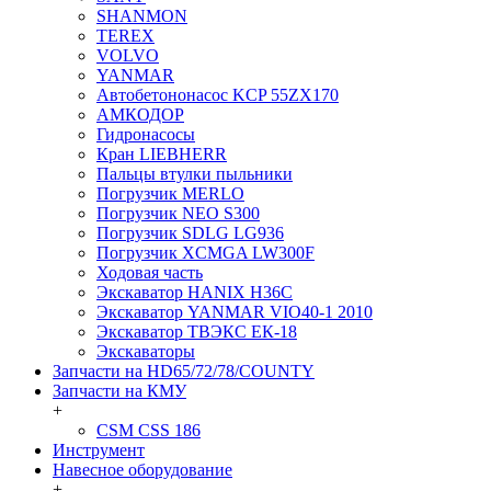
SHANMON
TEREX
VOLVO
YANMAR
Автобетононасос KCP 55ZX170
АМКОДОР
Гидронасосы
Кран LIEBHERR
Пальцы втулки пыльники
Погрузчик MERLO
Погрузчик NEO S300
Погрузчик SDLG LG936
Погрузчик XCMGA LW300F
Ходовая часть
Экскаватор HANIX H36C
Экскаватор YANMAR VIO40-1 2010
Экскаватор ТВЭКС ЕК-18
Экскаваторы
Запчасти на HD65/72/78/COUNTY
Запчасти на КМУ
+
CSM CSS 186
Инструмент
Навесное оборудование
+