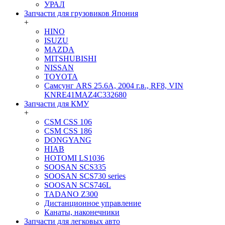
УРАЛ
Запчасти для грузовиков Япония
+
HINO
ISUZU
MAZDA
MITSHUBISHI
NISSAN
TOYOTA
Самсунг ARS 25.6A, 2004 г.в., RF8, VIN
KNRE41MAZ4C332680
Запчасти для КМУ
+
CSM CSS 106
CSM CSS 186
DONGYANG
HIAB
HOTOMI LS1036
SOOSAN SCS335
SOOSAN SCS730 series
SOOSAN SCS746L
TADANO Z300
Дистанционное управление
Канаты, наконечники
Запчасти для легковых авто