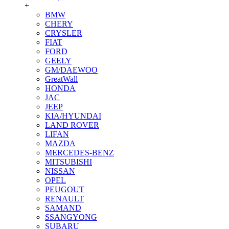
+
BMW
CHERY
CRYSLER
FIAT
FORD
GEELY
GM/DAEWOO
GreatWall
HONDA
JAC
JEEP
KIA/HYUNDAI
LAND ROVER
LIFAN
MAZDA
MERCEDES-BENZ
MITSUBISHI
NISSAN
OPEL
PEUGOUT
RENAULT
SAMAND
SSANGYONG
SUBARU