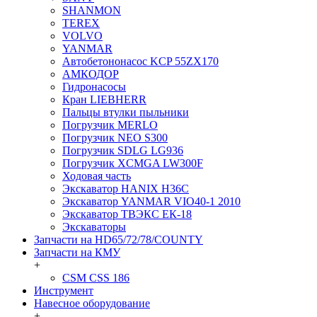
SHANMON
TEREX
VOLVO
YANMAR
Автобетононасос KCP 55ZX170
АМКОДОР
Гидронасосы
Кран LIEBHERR
Пальцы втулки пыльники
Погрузчик MERLO
Погрузчик NEO S300
Погрузчик SDLG LG936
Погрузчик XCMGA LW300F
Ходовая часть
Экскаватор HANIX H36C
Экскаватор YANMAR VIO40-1 2010
Экскаватор ТВЭКС ЕК-18
Экскаваторы
Запчасти на HD65/72/78/COUNTY
Запчасти на КМУ
+
CSM CSS 186
Инструмент
Навесное оборудование
+