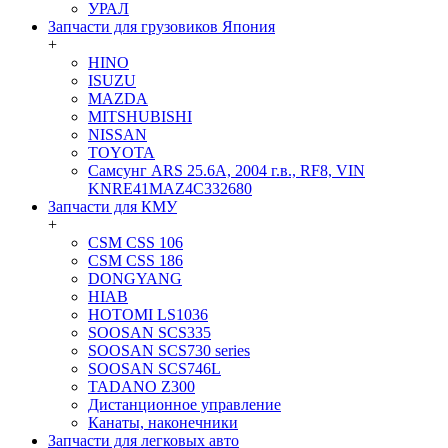
УРАЛ
Запчасти для грузовиков Япония
+
HINO
ISUZU
MAZDA
MITSHUBISHI
NISSAN
TOYOTA
Самсунг ARS 25.6A, 2004 г.в., RF8, VIN
KNRE41MAZ4C332680
Запчасти для КМУ
+
CSM CSS 106
CSM CSS 186
DONGYANG
HIAB
HOTOMI LS1036
SOOSAN SCS335
SOOSAN SCS730 series
SOOSAN SCS746L
TADANO Z300
Дистанционное управление
Канаты, наконечники
Запчасти для легковых авто