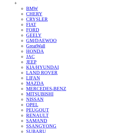
+
BMW
CHERY
CRYSLER
FIAT
FORD
GEELY
GM/DAEWOO
GreatWall
HONDA
JAC
JEEP
KIA/HYUNDAI
LAND ROVER
LIFAN
MAZDA
MERCEDES-BENZ
MITSUBISHI
NISSAN
OPEL
PEUGOUT
RENAULT
SAMAND
SSANGYONG
SUBARU