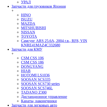
УРАЛ
Запчасти для грузовиков Япония
+
HINO
ISUZU
MAZDA
MITSHUBISHI
NISSAN
TOYOTA
Самсунг ARS 25.6A, 2004 г.в., RF8, VIN
KNRE41MAZ4C332680
Запчасти для КМУ
+
CSM CSS 106
CSM CSS 186
DONGYANG
HIAB
HOTOMI LS1036
SOOSAN SCS335
SOOSAN SCS730 series
SOOSAN SCS746L
TADANO Z300
Дистанционное управление
Канаты, наконечники
Запчасти для легковых авто