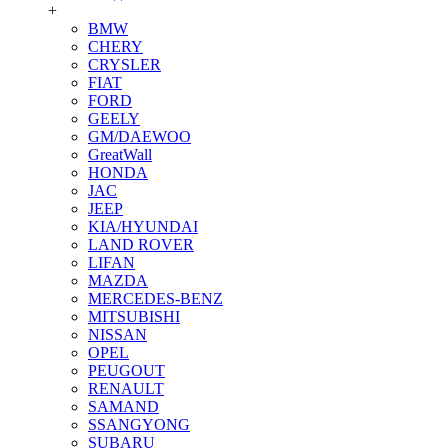
+
BMW
CHERY
CRYSLER
FIAT
FORD
GEELY
GM/DAEWOO
GreatWall
HONDA
JAC
JEEP
KIA/HYUNDAI
LAND ROVER
LIFAN
MAZDA
MERCEDES-BENZ
MITSUBISHI
NISSAN
OPEL
PEUGOUT
RENAULT
SAMAND
SSANGYONG
SUBARU