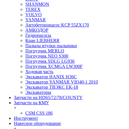
SHANMON
TEREX
VOLVO
YANMAR
Автобетононасос KCP 55ZX170
АМКОДОР
Гидронасосы
Кран LIEBHERR
Пальцы втулки пыльники
Погрузчик MERLO
Погрузчик NEO S300
Погрузчик SDLG LG936
Погрузчик XCMGA LW300F
Ходовая часть
Экскаватор HANIX H36C
Экскаватор YANMAR VIO40-1 2010
Экскаватор ТВЭКС ЕК-18
Экскаваторы
Запчасти на HD65/72/78/COUNTY
Запчасти на КМУ
+
CSM CSS 186
Инструмент
Навесное оборудование
+