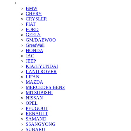
+
BMW
CHERY
CRYSLER
FIAT
FORD
GEELY
GM/DAEWOO
GreatWall
HONDA
JAC
JEEP
KIA/HYUNDAI
LAND ROVER
LIFAN
MAZDA
MERCEDES-BENZ
MITSUBISHI
NISSAN
OPEL
PEUGOUT
RENAULT
SAMAND
SSANGYONG
SUBARU