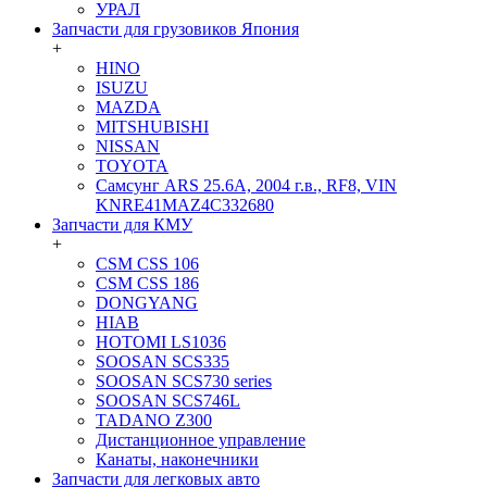
УРАЛ
Запчасти для грузовиков Япония
+
HINO
ISUZU
MAZDA
MITSHUBISHI
NISSAN
TOYOTA
Самсунг ARS 25.6A, 2004 г.в., RF8, VIN
KNRE41MAZ4C332680
Запчасти для КМУ
+
CSM CSS 106
CSM CSS 186
DONGYANG
HIAB
HOTOMI LS1036
SOOSAN SCS335
SOOSAN SCS730 series
SOOSAN SCS746L
TADANO Z300
Дистанционное управление
Канаты, наконечники
Запчасти для легковых авто