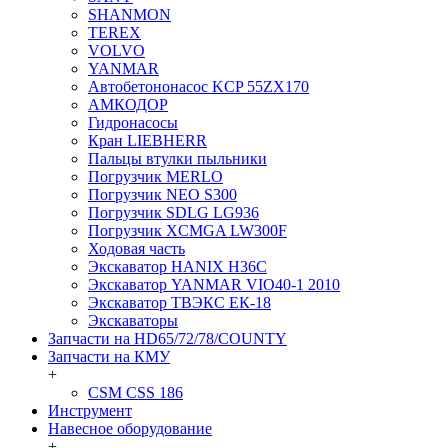
SHANMON
TEREX
VOLVO
YANMAR
Автобетононасос KCP 55ZX170
АМКОДОР
Гидронасосы
Кран LIEBHERR
Пальцы втулки пыльники
Погрузчик MERLO
Погрузчик NEO S300
Погрузчик SDLG LG936
Погрузчик XCMGA LW300F
Ходовая часть
Экскаватор HANIX H36C
Экскаватор YANMAR VIO40-1 2010
Экскаватор ТВЭКС ЕК-18
Экскаваторы
Запчасти на HD65/72/78/COUNTY
Запчасти на КМУ
+
CSM CSS 186
Инструмент
Навесное оборудование
+